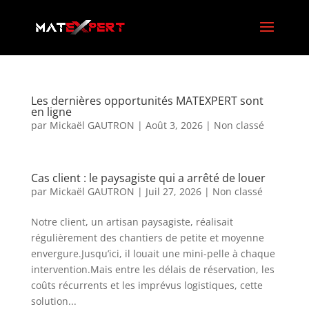
Les dernières opportunités MATEXPERT sont
en ligne
par
Mickaël GAUTRON
|
Août 3, 2026
|
Non classé
Cas client : le paysagiste qui a arrêté de louer
par
Mickaël GAUTRON
|
Juil 27, 2026
|
Non classé
Notre client, un artisan paysagiste, réalisait
régulièrement des chantiers de petite et moyenne
envergure.Jusqu’ici, il louait une mini-pelle à chaque
intervention.Mais entre les délais de réservation, les
coûts récurrents et les imprévus logistiques, cette
solution...