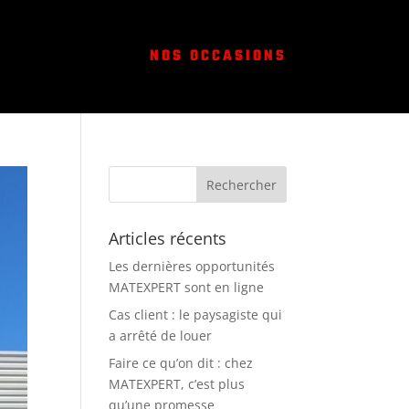
NOS OCCASIONS
Articles récents
Les dernières opportunités
MATEXPERT sont en ligne
Cas client : le paysagiste qui
a arrêté de louer
Faire ce qu’on dit : chez
MATEXPERT, c’est plus
qu’une promesse