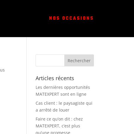
NOS OCCASIONS
sus
Articles récents
Les dernières opportunités
MATEXPERT sont en ligne
Cas client : le paysagiste qui
a arrêté de louer
Faire ce qu’on dit : chez
MATEXPERT, c’est plus
qu’une promesse