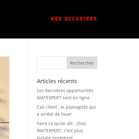
NOS OCCASIONS
Articles récents
Les dernières opportunités
MATEXPERT sont en ligne
Cas client : le paysagiste qui
a arrêté de louer
Faire ce qu’on dit : chez
MATEXPERT, c’est plus
qu’une promesse