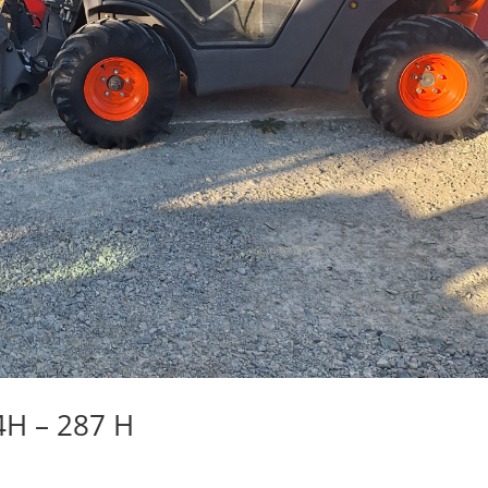
H – 287 H