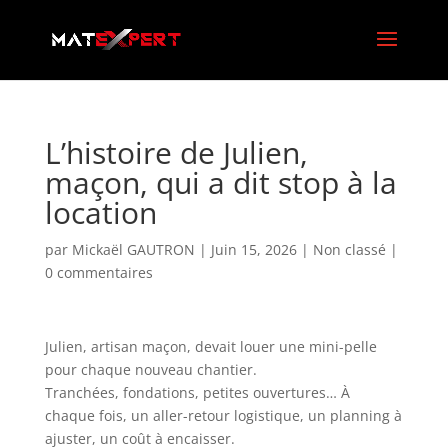
L’histoire de Julien,
maçon, qui a dit stop à la
location
par
Mickaël GAUTRON
|
Juin 15, 2026
|
Non classé
|
0 commentaires
Julien, artisan maçon, devait louer une mini-pelle
pour chaque nouveau chantier.
Tranchées, fondations, petites ouvertures… À
chaque fois, un aller-retour logistique, un planning à
ajuster, un coût à encaisser.