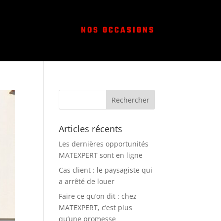
NOS OCCASIONS
Articles récents
Les dernières opportunités
MATEXPERT sont en ligne
Cas client : le paysagiste qui
a arrêté de louer
Faire ce qu’on dit : chez
MATEXPERT, c’est plus
qu’une promesse